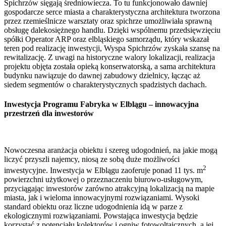
Spichrzów sięgają średniowiecza. To tu funkcjonowało dawniej
gospodarcze serce miasta a charakterystyczna architektura tworzona
przez rzemieślnicze warsztaty oraz spichrze umożliwiała sprawną
obsługę dalekosiężnego handlu. Dzięki wspólnemu przedsięwzięciu
spółki Operator ARP oraz elbląskiego samorządu, który wskazał
teren pod realizację inwestycji, Wyspa Spichrzów zyskała szansę na
rewitalizację. Z uwagi na historyczne walory lokalizacji, realizacja
projektu objęta została opieką konserwatorską, a sama architektura
budynku nawiązuje do dawnej zabudowy dzielnicy, łącząc aż
siedem segmentów o charakterystycznych spadzistych dachach.
Inwestycja Programu Fabryka w Elblągu – innowacyjna
przestrzeń dla inwestorów
Nowoczesna aranżacja obiektu i szereg udogodnień, na jakie mogą
liczyć przyszli najemcy, niosą ze sobą duże możliwości
2
inwestycyjne. Inwestycja w Elblągu zaoferuje ponad 11 tys. m
powierzchni użytkowej o przeznaczeniu biurowo-usługowym,
przyciągając inwestorów zarówno atrakcyjną lokalizacją na mapie
miasta, jak i wieloma innowacyjnymi rozwiązaniami. Wysoki
standard obiektu oraz liczne udogodnienia idą w parze z
ekologicznymi rozwiązaniami. Powstająca inwestycja będzie
korzystać z potencjału kolektorów i ogniw fotowoltaicznych, a jej