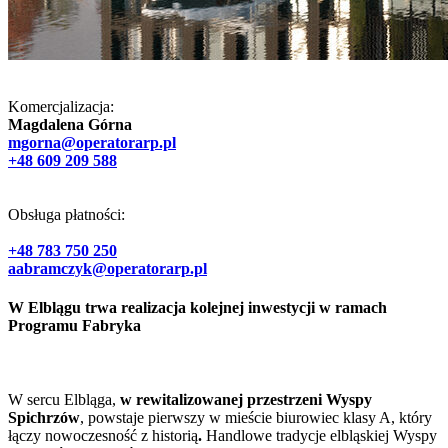
Komercjalizacja:
Magdalena Górna
mgorna@operatorarp.pl
+48 609 209 588
Obsługa płatności:
+48 783 750 250
aabramczyk@operatorarp.pl
W Elblągu
trwa realizacja kolejnej inwestycji w ramach
Programu Fabryka
W sercu Elbląga,
w rewitalizowanej przestrzeni Wyspy
Spichrzów
, powstaje pierwszy w mieście biurowiec klasy A, który
łączy nowoczesność z historią
.
Handlowe tradycje elbląskiej Wyspy