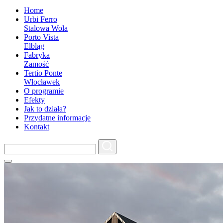
Home
Urbi Ferro
Stalowa Wola
Porto Vista
Elbląg
Fabryka
Zamość
Tertio Ponte
Włocławek
O programie
Efekty
Jak to działa?
Przydatne informacje
Kontakt