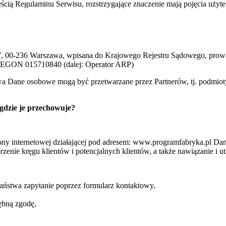
częścią Regulaminu Serwisu, rozstrzygające znaczenie mają pojęcia uży
 5/7, 00-236 Warszawa, wpisana do Krajowego Rejestru Sądowego, pro
EGON 015710840 (dalej: Operator ARP)
 Dane osobowe mogą być przetwarzane przez Partnerów, tj. podmioty,
gdzie je przechowuje?
y internetowej działającej pod adresem: www.programfabryka.pl Dane os
nie kręgu klientów i potencjalnych klientów, a także nawiązanie i u
Państwa zapytanie poprzez formularz kontaktowy,
rębną zgodę,