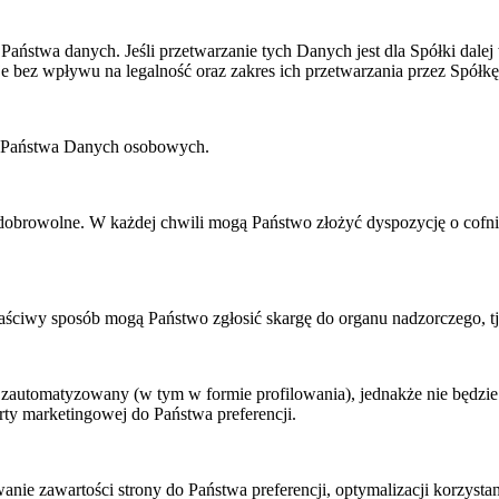
Państwa danych. Jeśli przetwarzanie tych Danych jest dla Spółki dal
e bez wpływu na legalność oraz zakres ich przetwarzania przez Spółk
ie Państwa Danych osobowych.
obrowolne. W każdej chwili mogą Państwo złożyć dyspozycję o cofnięc
łaściwy sposób mogą Państwo zgłosić skargę do organu nadzorczego,
b zautomatyzowany (w tym w formie profilowania), jednakże nie będ
erty marketingowej do Państwa preferencji.
wanie zawartości strony do Państwa preferencji, optymalizacji korzyst