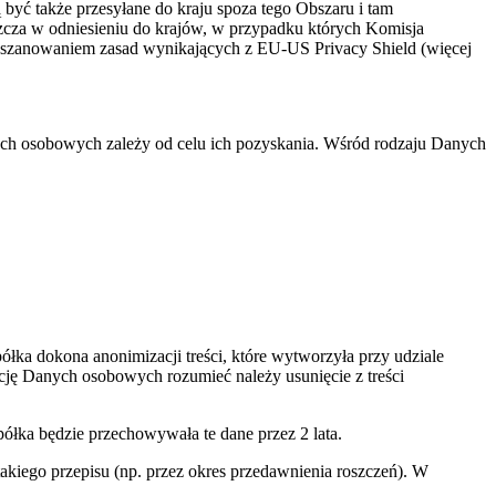
ć także przesyłane do kraju spoza tego Obszaru i tam
szcza w odniesieniu do krajów, w przypadku których Komisja
oszanowaniem zasad wynikających z EU-US Privacy Shield (więcej
ych osobowych zależy od celu ich pozyskania. Wśród rodzaju Danych
łka dokona anonimizacji treści, które wytworzyła przy udziale
ację Danych osobowych rozumieć należy usunięcie z treści
łka będzie przechowywała te dane przez 2 lata.
iego przepisu (np. przez okres przedawnienia roszczeń). W