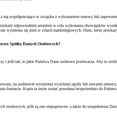
 z nią współpracujące w związku z wykonaniem umowy lub zapewnieni
ka przekaże odpowiednim urzędom w celu wykonania obowiązków wynika
i nie wymienia się nimi w celach marketingowych. Dane, które prze
 przez Spółkę Danych Osobowych?
zy i jeśli tak, to jakie Państwa Dane osobowe przetwarza. Aby to zro
zowany, na podstawie wyrażonej wcześniej zgody lub zawartej umow
 formacie. Kopia ta może zostać przesłana bezpośrednio do Państwa 
 osobowych, jeśli są one niepoprawne, a także do uzupełnienia Dany