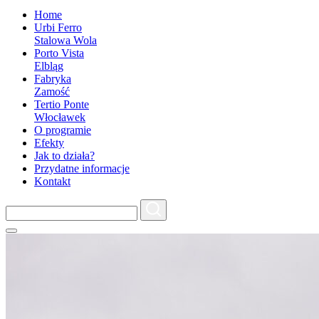
Home
Urbi Ferro
Stalowa Wola
Porto Vista
Elbląg
Fabryka
Zamość
Tertio Ponte
Włocławek
O programie
Efekty
Jak to działa?
Przydatne informacje
Kontakt