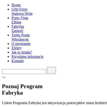
Home
Urbi Ferro
Stalowa Wola
Porto Vista
Elbląg
Fabryka
Zamość
Tertio Ponte
Włocławek
O programie
Efekty
Jak to działa?
Przydatne informacje
Kontakt
Poznaj Program
Fabryka
Celem Programu Fabryka jest aktywizacja potencjałów miast średni